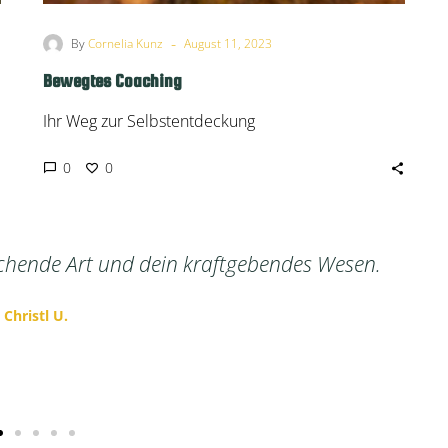
-
By
Cornelia Kunz
August 11, 2023
Bewegtes Coaching
Ihr Weg zur Selbstentdeckung
0
0
 betreut, sie motiviert mich und besonders gefällt
Lebensfreude.
Anett K.