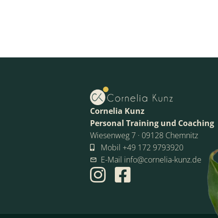
Cornelia Kunz
Personal Training und Coaching
Wiesenweg 7 · 09128 Chemnitz
Mobil +49 172 9793920
E-Mail info@cornelia-kunz.de