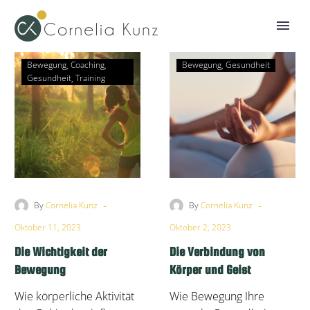
Bewegung
Coaching
Bewegung
Gesundheit
Gesundheit
Training
-
-
By
Cornelia Kunz
By
Cornelia Kunz
Oktober 11, 2023
Oktober 2, 2023
Die Wichtigkeit der
Die Verbindung von
Bewegung
Körper und Geist
Wie körperliche Aktivität
Wie Bewegung Ihre