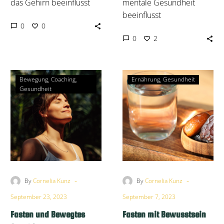
das Gehirn beeinflusst
mentale Gesundheit
beeinflusst
0
0
2
0
Bewegung
Coaching
Ernährung
Gesundheit
Gesundheit
-
-
By
Cornelia Kunz
By
Cornelia Kunz
September 23, 2023
September 7, 2023
Fasten und Bewegtes
Fasten mit Bewusstsein