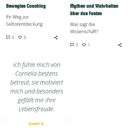
Bewegtes Coaching
Mythen und Wahrheiten
über das Fasten
Ihr Weg zur
Selbstentdeckung
Was sagt die
Wissenschaft?
0
0
1
0
ich fühle mich von
Ich schätze Corne
Cornelia bestens
offenherzige,
betreut, sie motiviert
motivierende u
mich und besonders
natürliche Art u
gefällt mir ihre
ihre fachliche
Lebensfreude.
Kompetenz, sie ist
super Fasten Coa
Anett K.