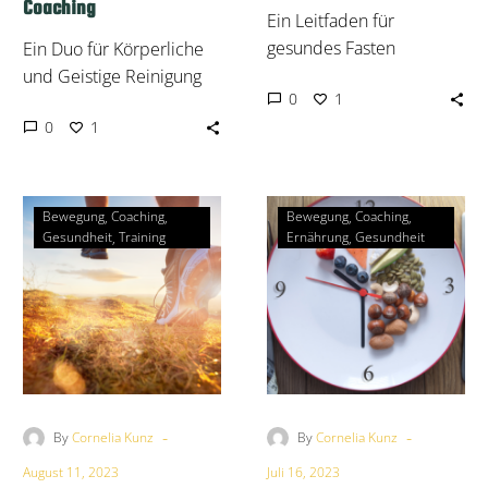
Coaching
Ein Leitfaden für
gesundes Fasten
Ein Duo für Körperliche
und Geistige Reinigung
1
0
1
0
Bewegung
Coaching
Bewegung
Coaching
Gesundheit
Training
Ernährung
Gesundheit
-
-
By
Cornelia Kunz
By
Cornelia Kunz
August 11, 2023
Juli 16, 2023