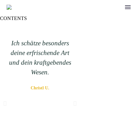
CONTENTS
Ich schätze besonders
ich fühle mich vo
deine erfrischende Art
Cornelia bestens
und dein kraftgebendes
betreut, sie motivie
Wesen.
mich und besonder
gefällt mir ihre
Christl U.
Lebensfreude.
Anett K.